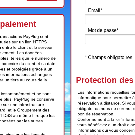
Email*
 paiement
Mot de passe*
transactions PayPlug sont
ctuées sur un lien HTTPS
i entre le client et le serveur
aiement. Les données
* Champs obligatoires
ibles, telles que le numéro de
 bancaire du client et sa date
tées et protégées grâce à un
les informations échangées
Protection de
ar un tiers au cours de la
Les informations recueillies fon
 instantanément et ne sont
informatique pour permettre à
De plus, PayPlug ne conserve
réservation à distance. Si vo
e sur une infrastructure
obligatoires nous ne serons p
ard, et le Groupement des
bon de réservation.
I-DSS au même titre que les
Conformément à la loi "informa
oposées par les autres
vous bénéficiez d'un droit d'ac
informations qui vous concern
, ainsi que les liens de