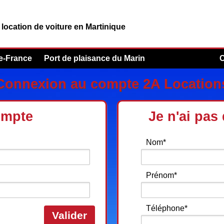
location de voiture en Martinique
de-France
Port de plaisance du Marin
C
Connexion au compte 2A Location
ompte
Je n'ai pas
Nom*
Prénom*
Téléphone*
Valider