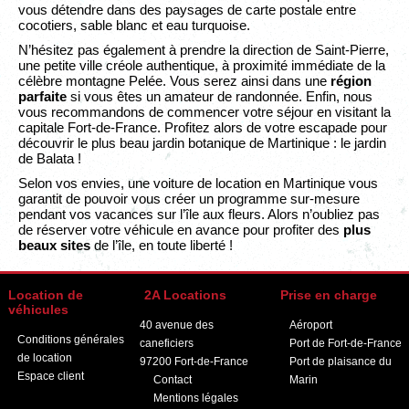
vous détendre dans des paysages de carte postale entre
cocotiers, sable blanc et eau turquoise.
N’hésitez pas également à prendre la direction de Saint-Pierre,
une petite ville créole authentique, à proximité immédiate de la
célèbre montagne Pelée. Vous serez ainsi dans une
région
parfaite
si vous êtes un amateur de randonnée. Enfin, nous
vous recommandons de commencer votre séjour en visitant la
capitale Fort-de-France. Profitez alors de votre escapade pour
découvrir le plus beau jardin botanique de Martinique : le jardin
de Balata !
Selon vos envies, une voiture de location en Martinique vous
garantit de pouvoir vous créer un programme sur-mesure
pendant vos vacances sur l’île aux fleurs. Alors n’oubliez pas
de réserver votre véhicule en avance pour profiter des
plus
beaux sites
de l’île, en toute liberté !
Location de
2A Locations
Prise en charge
véhicules
40 avenue des
Aéroport
Conditions générales
caneficiers
Port de Fort-de-France
de location
97200
Fort-de-France
Port de plaisance du
Espace client
Contact
Marin
Mentions légales