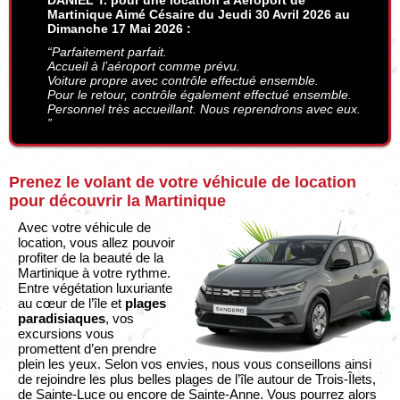
DANIEL T. pour une location à Aéroport de
Martinique Aimé Césaire du Jeudi 30 Avril 2026 au
Dimanche 17 Mai 2026 :
“Parfaitement parfait.
Accueil à l’aéroport comme prévu.
Voiture propre avec contrôle effectué ensemble.
Pour le retour, contrôle également effectué ensemble.
Personnel très accueillant. Nous reprendrons avec eux.
”
Prenez le volant de votre véhicule de location
pour découvrir la Martinique
Avec votre véhicule de
location, vous allez pouvoir
profiter de la beauté de la
Martinique à votre rythme.
Entre végétation luxuriante
au cœur de l’île et
plages
paradisiaques
, vos
excursions vous
promettent d’en prendre
plein les yeux. Selon vos envies, nous vous conseillons ainsi
de rejoindre les plus belles plages de l’île autour de Trois-Îlets,
de Sainte-Luce ou encore de Sainte-Anne. Vous pourrez alors